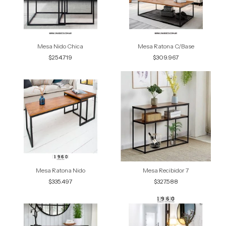
Mesa Nido Chica
Mesa Ratona C/Base
$254.719
$309.967
Mesa Ratona Nido
Mesa Recibidor 7
$335.497
$327.588