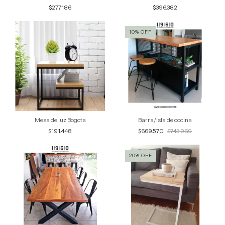
$277.186
$396.382
10
%
OFF
Mesa de luz Bogota
Barra/Isla de cocina
$191.448
$669.570
$743.969
20
%
OFF