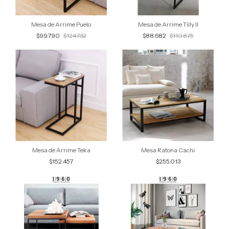
Mesa de Arrime Puelo
Mesa de Arrime Tilly II
$99.790
$124.732
$88.682
$110.875
Mesa de Arrime Teka
Mesa Ratona Cachi
$152.457
$255.013