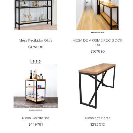
Mesa Recibidor Oliva
MESA DE ARRIME RECIBIDOR
03
$475.606
$367.895
Mesa Carrito Bar
Mesa alta Barra
$449.781
$292.512