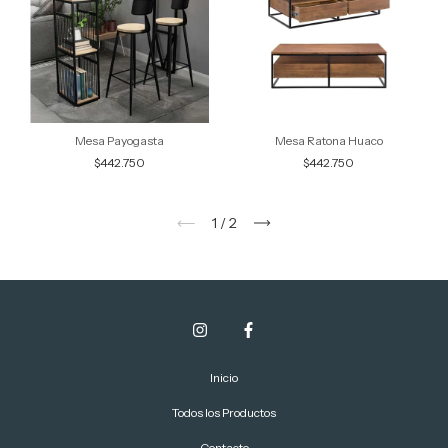
Mesa Payogasta
Mesa Ratona Huaco
$442.750
$442.750
1
/
2
Inicio
Todos los Productos
Contacto