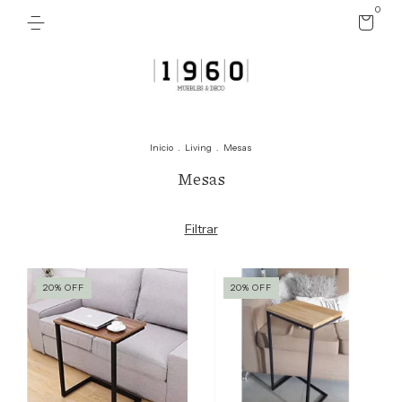
0
Inicio
.
Living
.
Mesas
Mesas
Filtrar
20
%
OFF
20
%
OFF