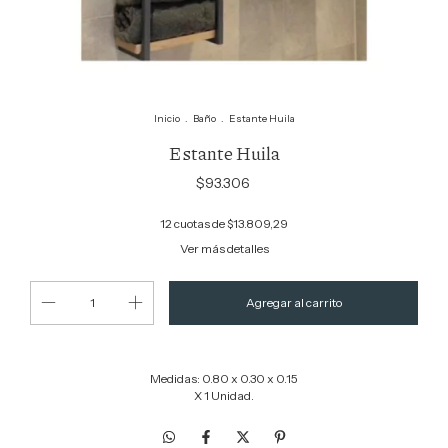
Inicio
.
Baño
.
Estante Huila
Estante Huila
$93.306
12
cuotas de
$13.809,29
Ver más detalles
Medidas: 0.80 x 0.30 x 0.15
X 1 Unidad.