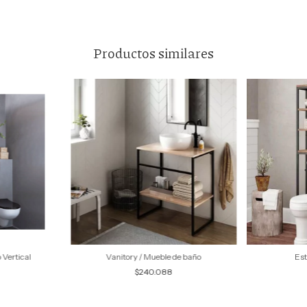
Productos similares
 Vertical
Vanitory / Mueble de baño
Est
$240.088