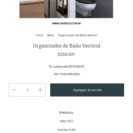
Inicio
.
Baño
.
Organizador de Baño Vertical
Organizador de Baño Vertical
$256.391
12
cuotas de
$37.945,87
Ver más detalles
Medidas:
Alto 1.50
Ancho 0.40