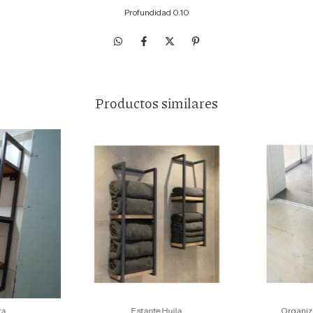
Profundidad 0.10
Productos similares
ta
Estante Huila
Organiz